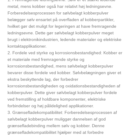
metal, mens kobber også har relativt høj ledningsevne.
Forberedelsesprocessen for sølvbelagt kobberpulver
belægger sølv ensartet på overfladen af ​​kobberpartikler,
hvilket gør det muligt for legeringen at have fremragende
ledningsevne. Dette gør sølvbelagt kobberpulver meget
brugt i elektronikindustrien, ledende materialer og elektriske
kontaktapplikationer.
2. Fordele ved styrke og korrosionsbestandighed: Kobber er
et materiale med fremragende styrke og
korrosionsbestandighed, mens sølvbelagt kobberpulver
bevarer disse fordele ved kobber. Sølvbelægningen giver et
ekstra beskyttende lag, der forbedrer
korrosionsbestandigheden og oxidationsbestandigheden af ​​
kobberpulver. Dette giver sølvbelagt kobberpulver fordele
ved fremstilling af holdbare komponenter, elektriske
forbindelser og høj pålidelighed applikationer.
3. Grænsefladekompatibilitet: Forberedelsesprocessen af ​​
sølvbelagt kobberpulver muliggør dannelsen af ​​god
grænsefladebinding mellem sølv og kobber. Denne
grænsefladekompatibilitet hjælper med at forbedre