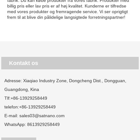
fabrik. Du kan købe produkter fra vores fabrik. Produkter med
billig pris eller lav pris er af høj kvalitet. Kunderne er tilfredse
med vores produkter og fremragende service. Vi ser oprigtigt
frem til at blive din pålidelige langsigtede forretningspartner!
Kontakt os
Adresse: Xiaqiao Industry Zone, Dongcheng Dist., Dongguan,
Guangdong, Kina
Tlf:
+86-13929258449
telefon:
+86-13929258449
E-mail:
sales03@satnano.com
WhatsApp:
8613929258449