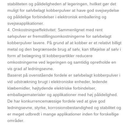
stabiliteten og pålideligheden af ​​legeringen, hvilket gør det
muligt for sølvbelagt kobberpulver at have god svejseydelse
og pålidelige forbindelser i elektronisk emballering og
svejseapplikationer.
4. Omkostningseffektivitet: Sammenlignet med rent
sølvpulver er fremstillingsomkostningerne for sølvbelagt
kobberpulver lavere. På grund af at kobber er et relativt billigt
metal og den begrænsede brug af sølv, kan tilføjelse af sølv i
form af belægning til kobberpartikler reducere
omkostningerne ved legeringen og samtidig opretholde en
vis grad af ledningsevne.
Baseret på ovenstående fordele er sølvbelagt kobberpulver i
vid udstrækning brugt i elektroniske enheder, ledende
klæbemidler, højtydende elektriske forbindelser,
emballagematerialer og applikationer med høj pålidelighed.
De har konkurrencemæssige fordele ved at give god
ledningsevne, styrke, korrosionsbestandighed og stabilitet og
er meget udbredt i mange applikationer inden for forskellige
områder.