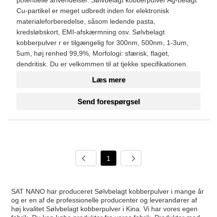
potentielle anvendelser. Sølvbelagt kobberpulver Ag-belagt
Cu-partikel er meget udbredt inden for elektronisk
materialeforberedelse, såsom ledende pasta,
kredsløbskort, EMI-afskærmning osv. Sølvbelagt
kobberpulver r er tilgængelig for 300nm, 500nm, 1-3um,
5um, høj renhed 99,9%, Morfologi: sfærisk, flaget,
dendritisk. Du er velkommen til at tjekke specifikationen.
Læs mere
Send forespørgsel
1
SAT NANO har produceret Sølvbelagt kobberpulver i mange år
og er en af ​​de professionelle producenter og leverandører af
høj kvalitet Sølvbelagt kobberpulver i Kina. Vi har vores egen