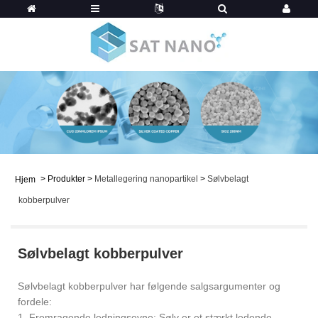
>
Produkter
>
Metallegering nanopartikel
>
Sølvbelagt
Hjem
kobberpulver
Sølvbelagt kobberpulver
Sølvbelagt kobberpulver har følgende salgsargumenter og
fordele:
1. Fremragende ledningsevne: Sølv er et stærkt ledende