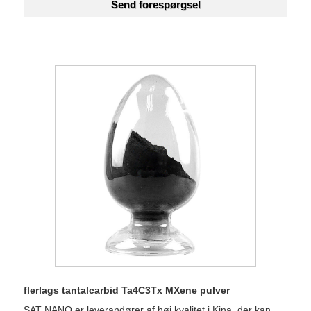
Send forespørgsel
flerlags tantalcarbid Ta4C3Tx MXene pulver
SAT NANO er leverandører af høj kvalitet i Kina, der kan