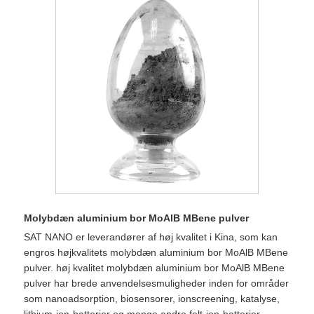
Molybdæn aluminium bor MoAlB MBene pulver
SAT NANO er ​​leverandører af høj kvalitet i Kina, som kan
engros højkvalitets molybdæn aluminium bor MoAlB MBene
pulver. høj kvalitet molybdæn aluminium bor MoAlB MBene
pulver har brede anvendelsesmuligheder inden for områder
som nanoadsorption, biosensorer, ionscreening, katalyse,