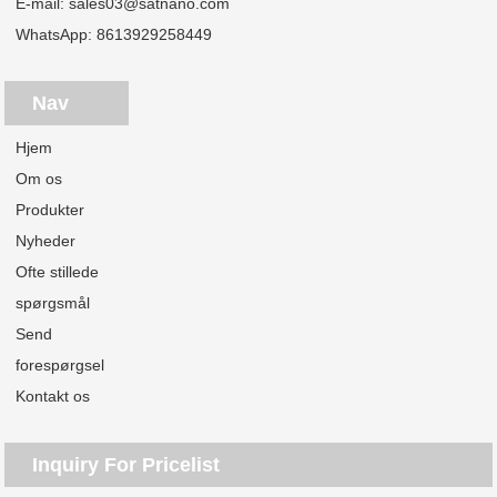
E-mail:
sales03@satnano.com
WhatsApp:
8613929258449
Nav
Hjem
Om os
Produkter
Nyheder
Ofte stillede
spørgsmål
Send
forespørgsel
Kontakt os
Inquiry For Pricelist