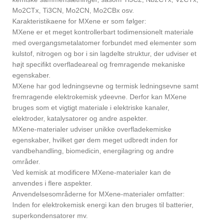
Mo2CTx, Ti3CN, Mo2CN, Mo2CBx osv.
Karakteristikaene for MXene er som følger:
MXene er et meget kontrollerbart todimensionelt materiale
med overgangsmetalatomer forbundet med elementer som
kulstof, nitrogen og bor i sin lagdelte struktur, der udviser et
højt specifikt overfladeareal og fremragende mekaniske
egenskaber.
MXene har god ledningsevne og termisk ledningsevne samt
fremragende elektrokemisk ydeevne. Derfor kan MXene
bruges som et vigtigt materiale i elektriske kanaler,
elektroder, katalysatorer og andre aspekter.
MXene-materialer udviser unikke overfladekemiske
egenskaber, hvilket gør dem meget udbredt inden for
vandbehandling, biomedicin, energilagring og andre
områder.
Ved kemisk at modificere MXene-materialer kan de
anvendes i flere aspekter.
Anvendelsesområderne for MXene-materialer omfatter:
Inden for elektrokemisk energi kan den bruges til batterier,
superkondensatorer mv.